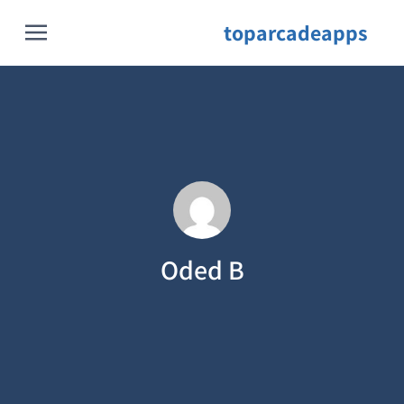
toparcadeapps
Oded B